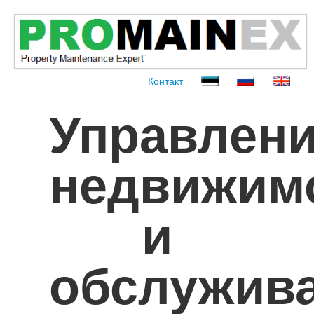
Контакт
Управлен
недвижим
и
обслужив